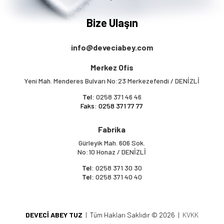
Bize Ulaşın
info@deveciabey.com
Merkez Ofis
Yeni Mah. Menderes Bulvarı No:23 Merkezefendi / DENİZLİ
Tel:
0258 371 46 46
Faks: 0258 371 77 77
Fabrika
Gürleyik Mah. 606 Sok.
No:10 Honaz / DENİZLİ
Tel:
0258 371 30 30
Tel:
0258 371 40 40
DEVECİ ABEY TUZ
| Tüm Hakları Saklıdır © 2026 |
KVKK